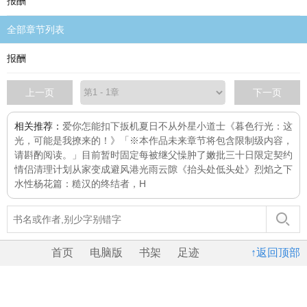
报酬
全部章节列表
报酬
上一页
下一页
相关推荐：
爱你怎能扣下扳机
夏日不从
外星小道士
《暮色行光：这
光，可能是我撩来的！》「※本作品未来章节将包含限制级内容，
请斟酌阅读。」目前暂时固定每
被继父懆肿了嫩批
三十日限定契约
情侣
清理计划
从家变成避风港
光雨云隙
《抬头处低头处》
烈焰之下
水性杨花篇：糙汉的终结者，H
首页
电脑版
书架
足迹
↑返回顶部