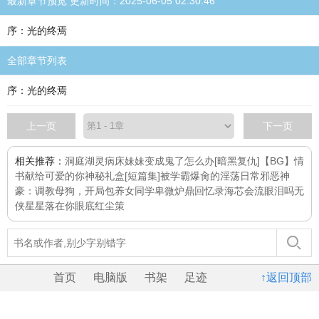
最新章节预览 更新时间：2025-06-05 02:30:46
序：光的终焉
全部章节列表
序：光的终焉
上一页
下一页
相关推荐：
洞庭湖灵
病床
妹妹变成鬼了怎么办[暗黑复仇]
【BG】情
书献给可爱的你
神秘礼盒[短篇集]
被学霸爆肏的淫荡日常
邪恶神
豪：调教母狗，开局包养女同学
卑微炉鼎回忆录
海芯会流眼泪吗
无
侠
星星落在你眼底
红尘策
首页
电脑版
书架
足迹
↑返回顶部