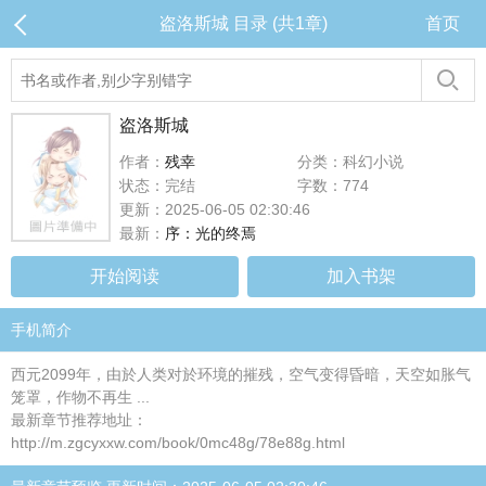
盗洛斯城 目录 (共1章)
首页
盗洛斯城
作者：
残幸
分类：科幻小说
状态：完结
字数：774
更新：2025-06-05 02:30:46
最新：
序：光的终焉
开始阅读
加入书架
手机简介
西元2099年，由於人类对於环境的摧残，空气变得昏暗，天空如胀气
笼罩，作物不再生 ...
最新章节推荐地址：
http://m.zgcyxxw.com/book/0mc48g/78e88g.html