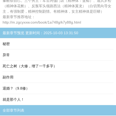
豫献祭自己。三个男主：军官阿伽门农（精神体：蓝鲸）、逃兵罗松
（精神体花豹）、反叛军头领路西法（精神体翼龙）（白切黑向导女
主，有强制爱，精神控制剧情。有精神体，女主精神体是巨蟒）
最新章节推荐地址：
http://m.zgcyxxw.com/book/1a748g/k7y88g.html
最新章节预览 更新时间：2025-10-03 13:31:50
秘密
异常
死亡之树（大修，增了一千多字）
副作用
退婚？（9.8修）
就是那个人！
全部章节列表