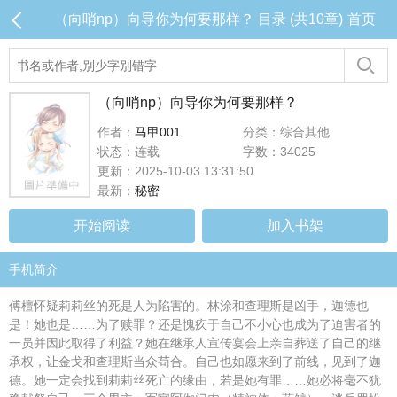
（向哨np）向导你为何要那样？ 目录 (共10章)
首页
（向哨np）向导你为何要那样？
作者：
马甲001
分类：综合其他
状态：连载
字数：34025
更新：2025-10-03 13:31:50
最新：
秘密
开始阅读
加入书架
手机简介
傅檀怀疑莉莉丝的死是人为陷害的。林涂和查理斯是凶手，迦德也
是！她也是……为了赎罪？还是愧疚于自己不小心也成为了迫害者的
一员并因此取得了利益？她在继承人宣传宴会上亲自葬送了自己的继
承权，让金戈和查理斯当众苟合。自己也如愿来到了前线，见到了迦
德。她一定会找到莉莉丝死亡的缘由，若是她有罪……她必将毫不犹