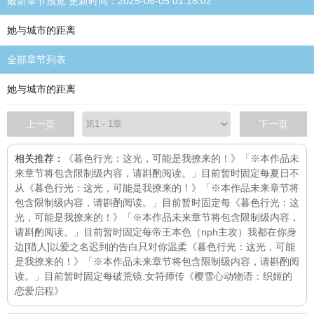
最新章节预览 更新时间：2025-06-05 01:18:02
她与城市的距离
全部章节列表
她与城市的距离
上一页
下一页
相关推荐：
《暮色行光：这光，可能是我撩来的！》「※本作品未
来章节将包含限制级内容，请斟酌阅读。」目前暂时固定每
夏日不
从
《暮色行光：这光，可能是我撩来的！》「※本作品未来章节将
包含限制级内容，请斟酌阅读。」目前暂时固定每
《暮色行光：这
光，可能是我撩来的！》「※本作品未来章节将包含限制级内容，
请斟酌阅读。」目前暂时固定每
帝王本色（nph主攻）
我都在你身
边
[猎人]以爱之名
迟到的告白
只对你温柔
《暮色行光：这光，可能
是我撩来的！》「※本作品未来章节将包含限制级内容，请斟酌阅
读。」目前暂时固定每
破荒镜.女符师传
《樱雪心动物语：织姬的
恋爱启程》