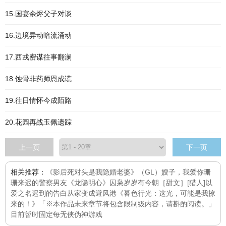
15.国宴余烬父子对谈
16.边境异动暗流涌动
17.西戎密谋往事翻澜
18.蚀骨非药师恩成谎
19.往日情怀今成陌路
20.花园再战玉佩遗踪
上一页
下一页
相关推荐：
《影后死对头是我隐婚老婆》（GL）
嫂子，我爱你
珊
珊来迟的警察男友
《龙隐明心》
囚枭
岁岁有今朝［甜文］
[猎人]以
爱之名
迟到的告白
从家变成避风港
《暮色行光：这光，可能是我撩
来的！》「※本作品未来章节将包含限制级内容，请斟酌阅读。」
目前暂时固定每
无侠
伪神游戏