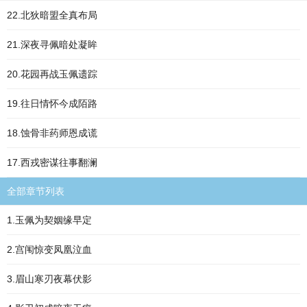
22.北狄暗盟全真布局
21.深夜寻佩暗处凝眸
20.花园再战玉佩遗踪
19.往日情怀今成陌路
18.蚀骨非药师恩成谎
17.西戎密谋往事翻澜
全部章节列表
1.玉佩为契姻缘早定
2.宫闱惊变凤凰泣血
3.眉山寒刃夜幕伏影