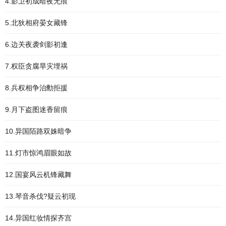
4.影卫初成暗夜无痕
5.北狄相府晏女藏锋
6.边关夜袭剑影初逢
7.权臣贪腐旱灾埋祸
8.兵权相争治勳拒援
9.月下盗图迷香留痕
10.异国陌路双姝暗争
11.灯市惊鸿眉眼如故
12.国宴风云机锋藏舞
13.琴音杀伐?疑云初现
14.异国红妆情探齐宫