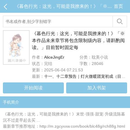
《暮色行光：这光，可能是我撩来的！》「※本作品未来章节将包含限制级内容，请斟酌阅读。」目前暂时固定每 目录 (共14章)
首页
《暮色行光：这光，可能是我撩来的！》「※
本作品未来章节将包含限制级内容，请斟酌阅
读。」目前暂时固定每
作者：
AliceJingEr
分类：耽美小说
状态：完结
字数：28046
更新：2025-06-04 07:21:53
最新：
十一、十二章预告｜灯火微暖团宠初成（目前连载至第十章，#十一、十二章将於下周二早上8点更新！）
开始阅读
加入书架
手机简介
《暮色行光：这光，可能是我撩来的！》末世·强强·甜宠·升级流陈暮
沉不过是早起去买 ...
最新章节推荐地址：http://m.zgcyxxw.com/book/blc48g/rch88g.html