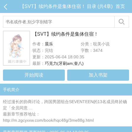
【SVT】续约条件是集体住宿！ 目录 (共4章)
首页
【SVT】续约条件是集体住宿！
作者：
晨乐
分类：耽美小说
状态：完结
字数：3474
更新：2025-06-04 18:00:35
最新：
巧克力(牙刷am;奎八)
开始阅读
加入书架
手机简介
经过漫长的协商讨论，跨国男团组合SEVENTEEN的13名成员终於确
定「全员同意 ...
最新章节推荐地址：
http://m.zgcyxxw.com/book/hqc48g/3me88g.html