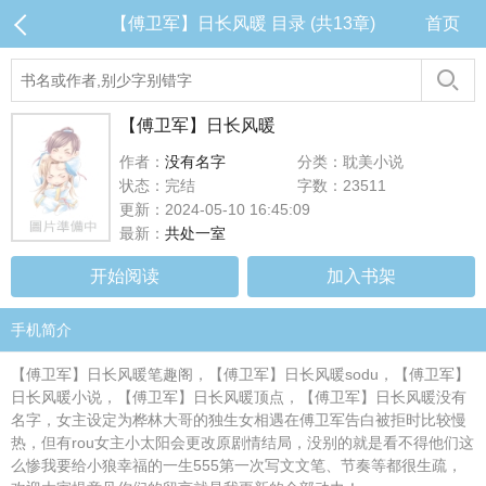
【傅卫军】日长风暖 目录 (共13章)
首页
【傅卫军】日长风暖
作者：
没有名字
分类：耽美小说
状态：完结
字数：23511
更新：2024-05-10 16:45:09
最新：
共处一室
开始阅读
加入书架
手机简介
【傅卫军】日长风暖笔趣阁，【傅卫军】日长风暖sodu，【傅卫军】
日长风暖小说，【傅卫军】日长风暖顶点，【傅卫军】日长风暖没有
名字，女主设定为桦林大哥的独生女相遇在傅卫军告白被拒时比较慢
热，但有rou女主小太阳会更改原剧情结局，没别的就是看不得他们这
么惨我要给小狼幸福的一生555第一次写文文笔、节奏等都很生疏，