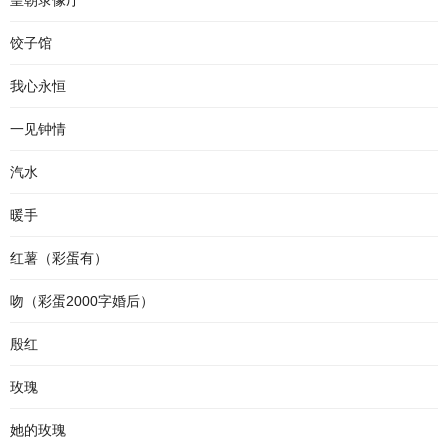
皇朝录像厅
饺子馆
我心永恒
一见钟情
汽水
暖手
红薯（彩蛋有）
吻（彩蛋2000字婚后）
殷红
玫瑰
她的玫瑰