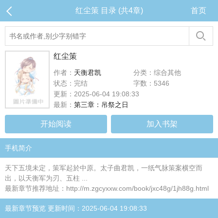
红尘策 目录 (共4章)
首页
红尘策
作者：
天衡君凯
分类：综合其他
状态：完结
字数：5346
更新：2025-06-04 19:08:33
最新：
第三章：吊祭之日
开始阅读
加入书架
手机简介
天下五境未定，策军起於中原。太子曲君凯，一纸气脉策案横空而
出，以天衡军为刃、五柱 ...
最新章节推荐地址：http://m.zgcyxxw.com/book/jxc48g/1jh88g.html
最新章节预览 更新时间：2025-06-04 19:08:33