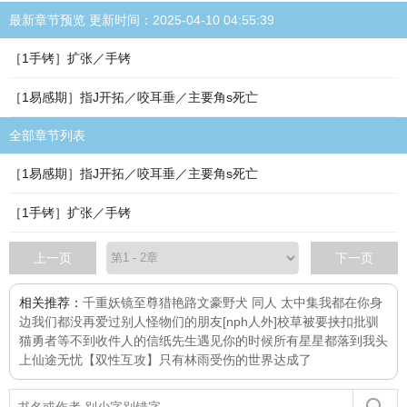
最新章节预览 更新时间：2025-04-10 04:55:39
［1手铐］扩张／手铐
［1易感期］指J开拓／咬耳垂／主要角s死亡
全部章节列表
［1易感期］指J开拓／咬耳垂／主要角s死亡
［1手铐］扩张／手铐
上一页
下一页
相关推荐：
千重妖镜
至尊猎艳路
文豪野犬 同人 太中集
我都在你身
边
我们都没再爱过别人
怪物们的朋友[nph人外]
校草被要挟扣批
驯
猫勇者
等不到收件人的信纸先生
遇见你的时候所有星星都落到我头
上
仙途无忧
【双性互攻】只有林雨受伤的世界达成了