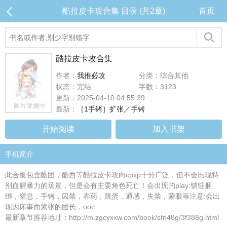
酷拉皮卡攻合集 目录 (共2章)
首页
酷拉皮卡攻合集
作者：
我推必攻
分类：综合其他
状态：完结
字数：3123
更新：2025-04-10 04:55:39
最新：
［1手铐］扩张／手铐
开始阅读
加入书架
手机简介
此合集包含酷团，酷西等酷拉皮卡攻向cpxp十分广泛，但不会出现特
别血腥暴力的场景，但是会有主要角色死亡！会出现的play:锁链捆
绑，窒息，手铐，囚禁，春药，跳蛋，通感，失禁，蒙眼等注意:会出
现因床事而紧张的团长，ooc
最新章节推荐地址：http://m.zgcyxxw.com/book/sfn48g/3f388g.html